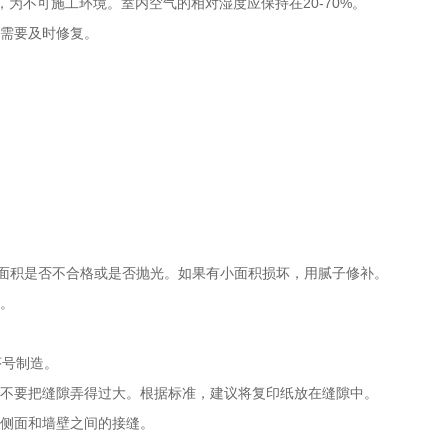
℃，为不可施工环境。室内空气的相对湿度应保持在20-70%。
则需要及时修复。
大面积是否不合格或是否抛光。如果有小面积损坏，用腻子修补。
掉。
序号制造。
也不要把缝隙弄得过大。根据标准，建议将复印纸放在缝隙中。
动侧面和墙壁之间的接缝。