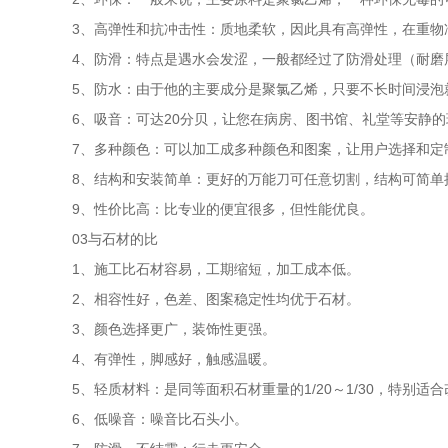
3、高弹性和抗冲击性：质地柔软，因此具有高弹性，在重
4、防滑：特点是遇水会发涩，一般都经过了防滑处理（耐磨
5、防水：由于他的主要成分是聚氯乙烯，只要不长时间浸泡
6、吸音：可达20分贝，让您在病房、图书馆、礼堂等安静
7、多种颜色：可以加工成多种颜色和图案，让用户选择和定
8、结构和安装简单：更好的万能刀可任意切割，结构可简单
9、性价比高：比专业的便宜很多，但性能优良。
03与石材的比
1、施工比石材容易，工期缩短，加工成本低。
2、相容性好，色差、图案稳定性均优于石材。
3、颜色选择更广，装饰性更强。
4、有弹性，脚感好，触感温暖。
5、轻质材料：是同等面积石材重量的1/20～1/30，特别适
6、低噪音：噪音比石头小。