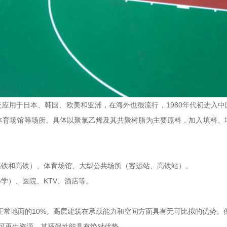
泛应用于日本、韩国、欧美和亚洲，在海外也很流行，1980年代初进入
体育场馆等场所。具体以聚氯乙烯及其共聚树脂为主要原料，加入填料、
高铁和高铁）、体育场馆、大型公共场所（客运站、高铁站）。
学）、医院、KTV、酒店等。
不到正常地面的10%。高层建筑在承载能力和空间方面具有无可比拟的优势。
可再生资源。其环保性能具有绝对优势。