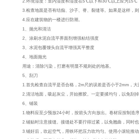
2.环境湿度：室内湿度和湿度在5℃以下和30℃以上应为15
3.检查地面是否有结痂、沙子、脊、裂缝等。如果是这样，
4.应在建筑物的一楼进行防潮。
1、抛光和清洁
2、涂刷水泥自流平界面剂增强粘结强度
3、水泥包覆馒头自流平增强其平整度
4、地面抛光
用途：清除污染，打磨有明显不规则处的地基。
5、刮刀
1.首先检查自流平是否合格，2m尺的误差是否小于2mm，
2.清洁地面，吸起灰尘，开始擦胶。一定要揉均匀，以免刮
6、铺装
1.物料应至少预放24小时，按箭头方向放出。卷材应按制造
2.铺贴时注意接缝。接缝处不要拧得过紧，以免翘曲，同时
3.铺好后，吹起空气，用铁环把压力吹均匀。使用小滚轮推