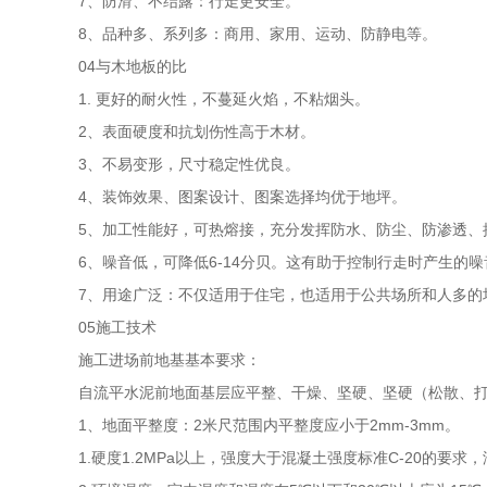
7、防滑、不结露：行走更安全。
8、品种多、系列多：商用、家用、运动、防静电等。
04与木地板的比
1. 更好的耐火性，不蔓延火焰，不粘烟头。
2、表面硬度和抗划伤性高于木材。
3、不易变形，尺寸稳定性优良。
4、装饰效果、图案设计、图案选择均优于地坪。
5、加工性能好，可热熔接，充分发挥防水、防尘、防渗透、
6、噪音低，可降低6-14分贝。这有助于控制行走时产生的噪
7、用途广泛：不仅适用于住宅，也适用于公共场所和人多的
05施工技术
施工进场前地基基本要求：
自流平水泥前地面基层应平整、干燥、坚硬、坚硬（松散、
1、地面平整度：2米尺范围内平整度应小于2mm-3mm。
1.硬度1.2MPa以上，强度大于混凝土强度标准C-20的要