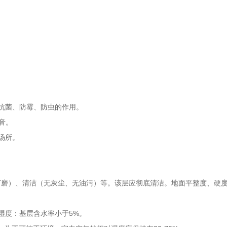
抗菌、防霉、防虫的作用。
音。
场所。
打磨）、清洁（无灰尘、无油污）等。该层应彻底清洁。地面平整度、硬
求，湿度：基层含水率小于5%。