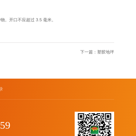
开口不应超过 3.5 毫米。
下一篇：
塑胶地坪
录
059