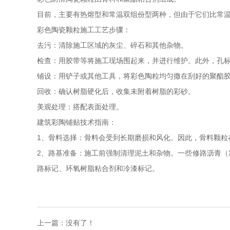
目前，主要有热熔型和常温双组份型两种，但由于它们比常
彩色陶瓷颗粒施工工艺步骤：
去污：清除施工区域的灰尘、碎石和其他杂物。
检查：用胶带等将施工现场围起来，并进行维护。此外，孔
铺设：用铲子或其他工具，将彩色陶粒均匀撒在刮好的聚酯
回收：确认树脂硬化后，收集未附着树脂的彩砂。
美观处理：搭配表面处理。
建筑彩陶铺贴技术指南：
1、骨料选择：骨料会受到长期磨损和风化。因此，骨料颗粒
2、路基准备：施工前强制清理泥土和杂物。一些修路沥青
路标记、环氧树脂粘合剂和冷漆标记。
上一篇：没有了！