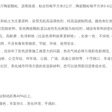
公斤陶瓷颗粒。沥青路基，粘合剂每平方米2公斤，陶瓷颗粒每平方米5-6
英和粘土为主要原料，采用无机高温调色剂，经高温烧制而成。颜色有红
新型路材料。彩色陶瓷颗粒是以改性乳化树脂为粘结剂，铺设有骨料的彩
点。高耐磨，色泽鲜艳（比染色骨料效果更鲜艳），全身一色，不掉色
利用，不含有毒有害物质。节能、环保、使用安全。
题，也弥补了彩色沥青施工难度大的问题，热岛气候必将引领彩色新潮流
地铁、公交车站、停车场、公园、广场、高速公路转弯、十字路口、车道
观社区、美化城市环境方面的首选新材料。您可以使用新旧沥青或水泥。
短制动距离40%以上。
颜色，丰富持久，美化环境，手感好。
。