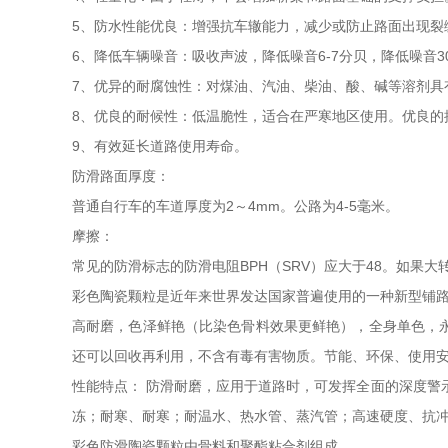
5、防水性能优良：增强抗车辙能力，减少或防止路面出现裂
6、降低车辆噪音：吸收声波，降低噪音6-7分贝，降低噪音3
7、优异的耐腐蚀性：对煤油、汽油、柴油、酸、碱等溶剂具
8、优良的耐候性：低温脆性，适合在严寒地区使用。优良的
9、有效延长道路使用寿命。
防滑路面厚度：
普通自行车的车道厚度为2～4mm。公路为4-5毫米。
摩擦：
常见的防滑标志的防滑电阻BPH（SRV）应大于48。如果大
彩色陶瓷颗粒是近年来世界发达国家普遍使用的一种新型铺
高耐磨，色泽鲜艳（比染色骨料效果更鲜艳），全身单色，
还可以回收再利用，不含有毒有害物质。节能、环保、使用
性能特点： 防滑耐磨，应用于道路时，可发挥全面的深度警
冻；耐寒、耐寒；耐温水、热水管、蒸汽管；高速硬度、抗
彩色防滑陶瓷颗粒由骨料和聚酯粘合剂组成。