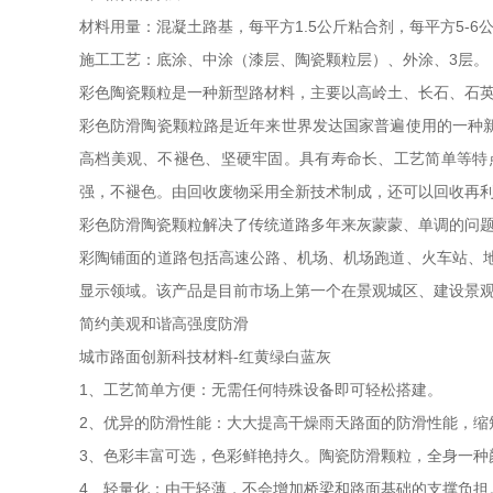
材料用量：混凝土路基，每平方1.5公斤粘合剂，每平方5-6
施工工艺：底涂、中涂（漆层、陶瓷颗粒层）、外涂、3层。
彩色陶瓷颗粒是一种新型路材料，主要以高岭土、长石、石
彩色防滑陶瓷颗粒路是近年来世界发达国家普遍使用的一种
高档美观、不褪色、坚硬牢固。具有寿命长、工艺简单等特
强，不褪色。由回收废物采用全新技术制成，还可以回收再
彩色防滑陶瓷颗粒解决了传统道路多年来灰蒙蒙、单调的问
彩陶铺面的道路包括高速公路、机场、机场跑道、火车站、
显示领域。该产品是目前市场上第一个在景观城区、建设景
简约美观和谐高强度防滑
城市路面创新科技材料-红黄绿白蓝灰
1、工艺简单方便：无需任何特殊设备即可轻松搭建。
2、优异的防滑性能：大大提高干燥雨天路面的防滑性能，缩
3、色彩丰富可选，色彩鲜艳持久。陶瓷防滑颗粒，全身一种
4、轻量化：由于轻薄，不会增加桥梁和路面基础的支撑负担