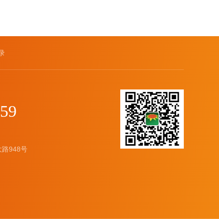
录
059
路948号